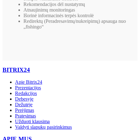
Rekomendacijos dėl nustatymų
Atnaujinimų monitoringas
Išorinė informacinės terpės kontrolė
Redirektų (Peradresavimų/nukreipimų) apsauga nuo
„fishingo“
BITRIX24
Apie Bitrix24
Prezentacijos
Redakcijos
Debesyje
Dežutėje
Perėjimas
Pratęsimas
Užduoti klausimą
Valdyti slapukų pasirinkimus
APIE MUS