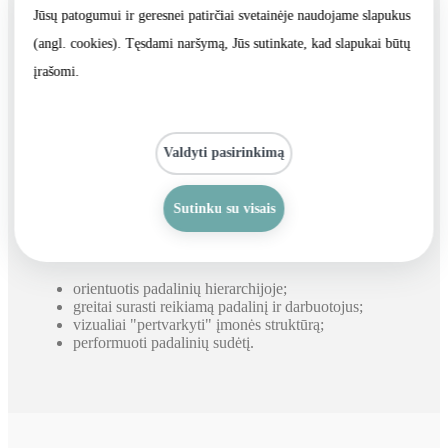
Jūsų patogumui ir geresnei patirčiai svetainėje naudojame slapukus
padidinti
(angl. cookies). Tęsdami naršymą, Jūs sutinkate, kad slapukai būtų
įrašomi.
Bitrix24 vizualinė įmonės struktūra itin aiškiai ir detaliai
grafiškai pateikia informaciją apie Jūsų įmonės padalinių
hierarchiją. Visus pakeitimus atliksite paprastai, vos vienu
pelės spustelėjimu galėsite perkelti padalinius ir
Valdyti pasirinkimą
darbuotojus, priskirti arba atšaukti jų vadovus. Jūs galite
kurti ir redaguoti įmonės struktūrą, priskirti prieigos prie
informacijos teises, tvarkyti tarpusavio sąryšių sistemą
Sutinku su visais
skirtą ataskaitų formavimui.
Vizualinė struktūra leidžia:
orientuotis padalinių hierarchijoje;
greitai surasti reikiamą padalinį ir darbuotojus;
vizualiai "pertvarkyti" įmonės struktūrą;
performuoti padalinių sudėtį.