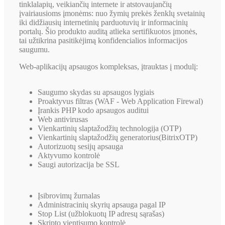
tinklalapių, veikiančių internete ir atstovaujančių
įvairiausioms įmonėms: nuo žymių prekės ženklų svetainių
iki didžiausių internetinių parduotuvių ir informacinių
portalų. Šio produkto auditą atlieka sertifikuotos įmonės,
tai užtikrina pasitikėjimą konfidencialios informacijos
saugumu.
Web-aplikacijų apsaugos kompleksas, įtrauktas į modulį:
Saugumo skydas su apsaugos lygiais
Proaktyvus filtras (WAF - Web Application Firewal)
Įrankis PHP kodo apsaugos auditui
Web antivirusas
Vienkartinių slaptažodžių technologija (OTP)
Vienkartinių slaptažodžių generatorius(BitrixOTP)
Autorizuotų sesijų apsauga
Aktyvumo kontrolė
Saugi autorizacija be SSL
Įsibrovimų žurnalas
Administracinių skyrių apsauga pagal IP
Stop List (užblokuotų IP adresų sąrašas)
Skripto vientisumo kontrolė