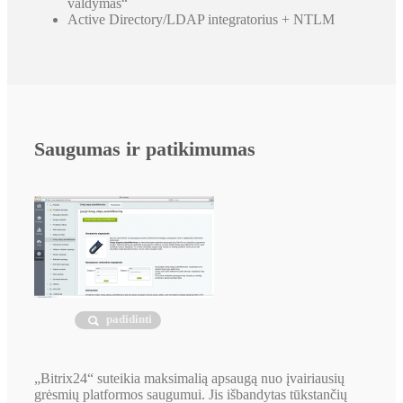
valdymas“
Active Directory/LDAP integratorius + NTLM
Saugumas ir patikimumas
padidinti
„Bitrix24“ suteikia maksimalią apsaugą nuo įvairiausių
grėsmių platformos saugumui. Jis išbandytas tūkstančių