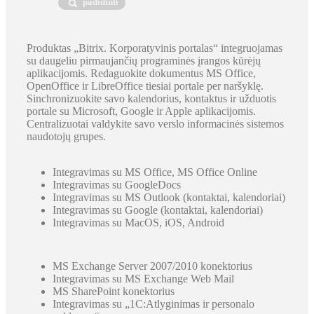
padidinti
Produktas „Bitrix. Korporatyvinis portalas“ integruojamas
su daugeliu pirmaujančių programinės įrangos kūrėjų
aplikacijomis. Redaguokite dokumentus MS Office,
OpenOffice ir LibreOffice tiesiai portale per naršyklę.
Sinchronizuokite savo kalendorius, kontaktus ir užduotis
portale su Microsoft, Google ir Apple aplikacijomis.
Centralizuotai valdykite savo verslo informacinės sistemos
naudotojų grupes.
Integravimas su MS Office, MS Office Online
Integravimas su GoogleDocs
Integravimas su MS Outlook (kontaktai, kalendoriai)
Integravimas su Google (kontaktai, kalendoriai)
Integravimas su MacOS, iOS, Android
MS Exchange Server 2007/2010 konektorius
Integravimas su MS Exchange Web Mail
MS SharePoint konektorius
Integravimas su „1С:Atlyginimas ir personalo