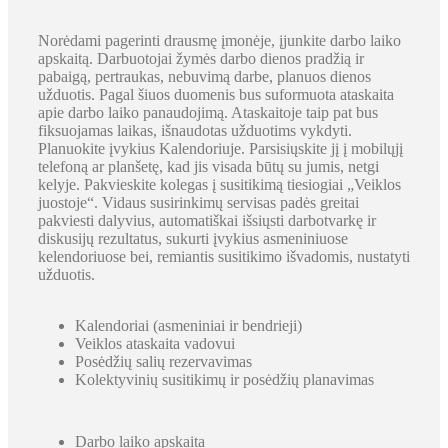
Norėdami pagerinti drausmę įmonėje, įjunkite darbo laiko
apskaitą. Darbuotojai žymės darbo dienos pradžią ir
pabaigą, pertraukas, nebuvimą darbe, planuos dienos
užduotis. Pagal šiuos duomenis bus suformuota ataskaita
apie darbo laiko panaudojimą. Ataskaitoje taip pat bus
fiksuojamas laikas, išnaudotas užduotims vykdyti.
Planuokite įvykius Kalendoriuje. Parsisiųskite jį į mobilųjį
telefoną ar planšetę, kad jis visada būtų su jumis, netgi
kelyje. Pakvieskite kolegas į susitikimą tiesiogiai „Veiklos
juostoje“. Vidaus susirinkimų servisas padės greitai
pakviesti dalyvius, automatiškai išsiųsti darbotvarkę ir
diskusijų rezultatus, sukurti įvykius asmeniniuose
kelendoriuose bei, remiantis susitikimo išvadomis, nustatyti
užduotis.
Kalendoriai (asmeniniai ir bendrieji)
Veiklos ataskaita vadovui
Posėdžių salių rezervavimas
Kolektyvinių susitikimų ir posėdžių planavimas
Darbo laiko apskaita