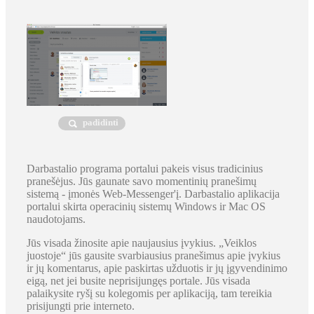
padidinti
Darbastalio programa portalui pakeis visus tradicinius
pranešėjus. Jūs gaunate savo momentinių pranešimų
sistemą - įmonės Web-Messenger'į. Darbastalio aplikacija
portalui skirta operacinių sistemų Windows ir Mac OS
naudotojams.
Jūs visada žinosite apie naujausius įvykius. „Veiklos
juostoje“ jūs gausite svarbiausius pranešimus apie įvykius
ir jų komentarus, apie paskirtas užduotis ir jų įgyvendinimo
eigą, net jei busite neprisijungęs portale. Jūs visada
palaikysite ryšį su kolegomis per aplikaciją, tam tereikia
prisijungti prie interneto.