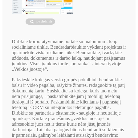
padidinti
Dirbkite korporatyviniame portale su malonumu - kaip
socialiniame tinkle. Bendradarbiaukite vykdant projektus ir
aptarinėkite viską realiame laike. Bendraukite, tvarkykite
užduotis, dokumentus ir darbo laiką, naudojant pažįstamus
įrankius. Visus įrankius turite „po ranka“ - interaktyvioje
„Veiklos juostoje“.
Pakvieskite kolegas verslo grupės pokalbiui, bendraukite
balsu ir video pagalba, rašykite žinutes, redaguokite tą patį
dokumentą kartu. Susisiekite su kolega, kuris tuo metu
nėra prisijungęs, - paskambinkite jam į mobilųjį telefoną
tiesiogiai iš portalo. Paskambinkite klientams į paprastąjį
telefoną iš CRM su integruotos telefonijos pagalba.
Dirbkite su partneriais ekstranete - saugioje ir neutralioje
aplinkoje. Kurkite pranešimus „veiklos juostoje“ ir
adresuokite juos net ir tiems kurie nėra jūsų įmonės
darbuotojai. Tai labai patogus būdas bendrauti su klientais
ir partneriais, galimybė leidžianti atsisakyti bendravimo