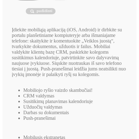
padidinti
Įdiekite mobiliąją aplikaciją (iOS, Android) ir dirbkite su
portalu planšetiniame kompiuteryje arba išmaniajame
telefone: skaitykite ir komentuokite „Veiklos juostą“,
tvarkykite dokumentus, užduotis ir failus. Mobiliai
valdykite klientų bazę CRM, paskirkite kolegoms
susitikimus kalendoriuje, patvirtinkite savo dalyvavimą
naujuose įvykiuose. Siųskite nuotraukas iš savo telefono
tiesiai į juostą. Push-pranešimai leidžia jums neatsilikti nuo
įvykių įmonėje ir palaikyti ryšį su kolegomis.
Mobiliojo ryšio vaizdo skambučiai!
CRM valdymas
Susitikimų planavimas kalendoriuje
Užduočių valdymas
Darbas su dokumentais
Push-pranešimai
Mobilusis ekstranetas