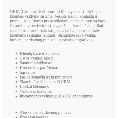
CRM (Customer Relationship Management) - Ryšių su
klientais valdymo sistema. Veskite lead'ų, kontaktų ir
įmonių, su kuriomis jūs bendradarbiaujate, duomenų bazę,
fiksuokite visus įvykius (pavyzdžiui: skambučiai, laiškai,
susitikimai, sandoriai), susijusius su šia įmone, siųskite
klientams sąskaitas faktūras, planuokite savo veiklą,
kurkite „pardavimų piltuvą“, ataskaitas ir grafikus.
Klientų bazė ir kontaktai
CRM Veiklos juosta
Sandorių valdymas
Komercinis pasiūlymas
Sąskaitos
Pasikartojančių įrašų prevencija
Skambučiai klientams iš CRM
Laiškai klientams
Veiklos planavimas
Iniciatyvinės veiklos (LEADS) apdorojimas
Ataskaitos. Pardavimų piltuvas
Išmanioji paieška