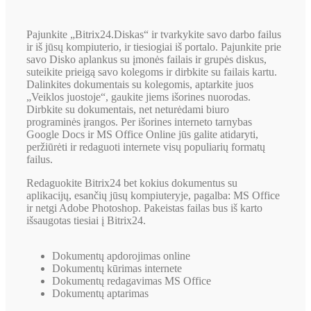
Pajunkite „Bitrix24.Diskas“ ir tvarkykite savo darbo failus
ir iš jūsų kompiuterio, ir tiesiogiai iš portalo. Pajunkite prie
savo Disko aplankus su įmonės failais ir grupės diskus,
suteikite prieigą savo kolegoms ir dirbkite su failais kartu.
Dalinkites dokumentais su kolegomis, aptarkite juos
„Veiklos juostoje“, gaukite jiems išorines nuorodas.
Dirbkite su dokumentais, net neturėdami biuro
programinės įrangos. Per išorines interneto tarnybas
Google Docs ir MS Office Online jūs galite atidaryti,
peržiūrėti ir redaguoti internete visų populiarių formatų
failus.
Redaguokite Bitrix24 bet kokius dokumentus su
aplikacijų, esančių jūsų kompiuteryje, pagalba: MS Office
ir netgi Adobe Photoshop. Pakeistas failas bus iš karto
išsaugotas tiesiai į Bitrix24.
Dokumentų apdorojimas online
Dokumentų kūrimas internete
Dokumentų redagavimas MS Office
Dokumentų aptarimas