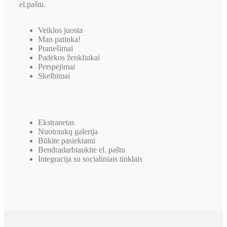
el.paštu.
Veiklos juosta
Man patinka!
Pranešimai
Padėkos ženkliukai
Perspėjimai
Skelbimai
Ekstranetas
Nuotraukų galerija
Būkite pasiekiami
Bendradarbiaukite el. paštu
Integracija su socialiniais tinklais