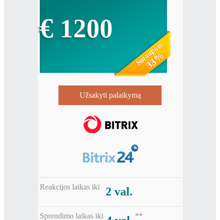
€
1200
Sutaupote
33%
Užsakyti palaikymą
Reakcijos laikas iki
2 val.
Sprendimo laikas iki
**