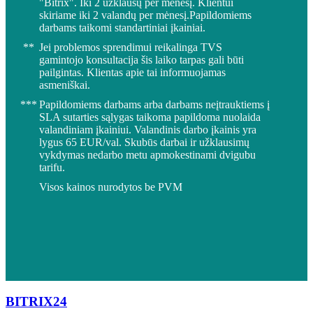
"Bitrix". Iki 2 užklausų per mėnesį. Klientui
skiriame iki 2 valandų per mėnesį.Papildomiems
darbams taikomi standartiniai įkainiai.
**
Jei problemos sprendimui reikalinga TVS
gamintojo konsultacija šis laiko tarpas gali būti
pailgintas. Klientas apie tai informuojamas
asmeniškai.
***
Papildomiems darbams arba darbams neįtrauktiems į
SLA sutarties sąlygas taikoma papildoma nuolaida
valandiniam įkainiui. Valandinis darbo įkainis yra
lygus 65 EUR/val. Skubūs darbai ir užklausimų
vykdymas nedarbo metu apmokestinami dvigubu
tarifu.
Visos kainos nurodytos be PVM
BITRIX24