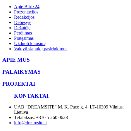
Apie Bitrix24
Prezentacijos
Redakcijos
Debesyje
Dežutėje
Perėjimas
Pratęsimas
Užduoti klausimą
Valdyti slapukų pasirinkimus
APIE MUS
PALAIKYMAS
PROJEKTAI
KONTAKTAI
UAB "DREAMSITE" M. K. Paco g. 4, LT-10309 Vilnius,
Lietuva
Tel./faksas: +370 5 260 0628
info@dreamsite.lt