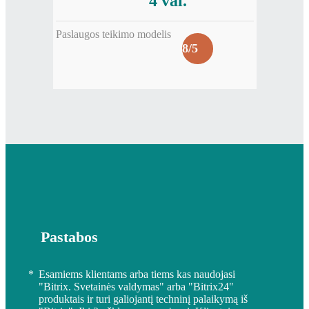
4 val.
Paslaugos teikimo modelis
8/5
Pastabos
*
Esamiems klientams arba tiems kas naudojasi
"Bitrix. Svetainės valdymas" arba "Bitrix24"
produktais ir turi galiojantį techninį palaikymą iš