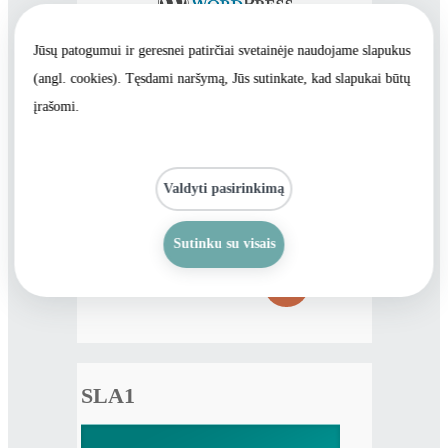
Jūsų patogumui ir geresnei patirčiai svetainėje naudojame slapukus
(angl. cookies). Tęsdami naršymą, Jūs sutinkate, kad slapukai būtų
ir kitos svetainės valdymo sistemos
įrašomi.
Reakcijos laikas iki
8 val.
Valdyti pasirinkimą
Sprendimo laikas iki
**
18 val.
Sutinku su visais
Paslaugos teikimo modelis
8/5
SLA1