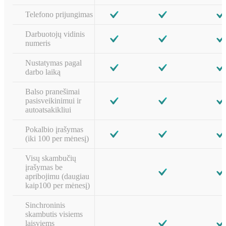
Telefono prijungimas
Darbuotojų vidinis
numeris
Nustatymas pagal
darbo laiką
Balso pranešimai
pasisveikinimui ir
autoatsakikliui
Pokalbio įrašymas
(iki 100 per mėnesį)
Visų skambučių
įrašymas be
apribojimu (daugiau
kaip100 per mėnesį)
Sinchroninis
skambutis visiems
laisviems