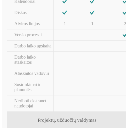
Kalendoriai
Diskas
Atviros linijos
1
1
2
Verslo procesai
Darbo laiko apskaita
Darbo laiko
ataskaitos
Ataskaitos vadovui
Susirinkimai ir
planuotės
Neriboti ekstranet
—
—
—
naudotojai
Projektų, užduočių valdymas