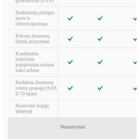
generatorius (OTP)
Darbuotojų prieigos
teisės ir
diferencijavimas
Klientų duomenų
fizinis atskyrimas
Kasdieninis
rezervinis
kopijavimas realaus
laiko režime
Padidinta duomenų
centrų apsauga (SAS
II 70 tipas)
Rezervinė kopija
debesyje
Nustatymai