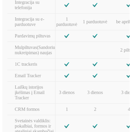
Integracija su
telefonija
Integracija su e-
1
1 parduotuvė
be aprib
parduotuve
parduotuvė
Pardavimų piltuvas
Mulpiltuvas(Sandoriu
2 pilt
nukreipimas) naujas
1C trackeris
Email Tracker
Laiškų istorijos
įkėlimas į Email
3 dienos
3 dienos
3 die
Tracker
CRM formos
1
2
4
Svetainės valdiklis:
pokalbiai, formos ir
atgaliniai skambučiai