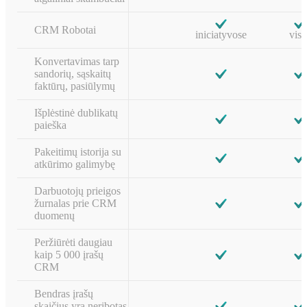
CRM Robotai
iniciatyvose
visu
Konvertavimas tarp
sandorių, sąskaitų
faktūrų, pasiūlymų
Išplėstinė dublikatų
paieška
Pakeitimų istorija su
atkūrimo galimybę
Darbuotojų prieigos
žurnalas prie CRM
duomenų
Peržiūrėti daugiau
kaip 5 000 įrašų
CRM
Bendras įrašų
skaičius yra neribotas