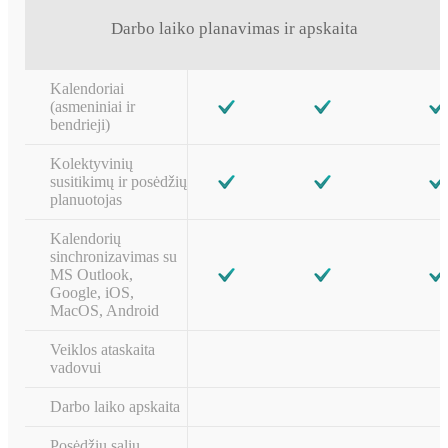
Darbo laiko planavimas ir apskaita
Kalendoriai
(asmeniniai ir
bendrieji)
Kolektyvinių
susitikimų ir posėdžių
planuotojas
Kalendorių
sinchronizavimas su
MS Outlook,
Google, iOS,
MacOS, Android
Veiklos ataskaita
vadovui
Darbo laiko apskaita
Posėdžių salių