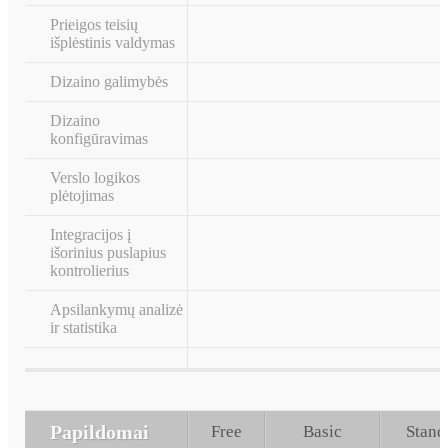
Prieigos teisių
išplėstinis valdymas
Dizaino galimybės
Dizaino
konfigūravimas
Verslo logikos
plėtojimas
Integracijos į
išorinius puslapius
kontrolierius
Apsilankymų analizė
ir statistika
Papildomai
Free
Basic
Stand