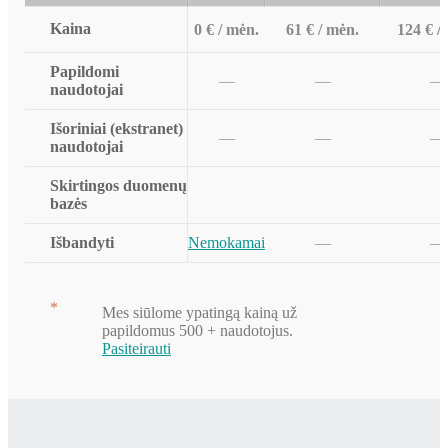
Kaina
0 € / mėn.
61 € / mėn.
124 € /
Papildomi
—
—
—
naudotojai
Išoriniai (ekstranet)
—
—
—
naudotojai
Skirtingos duomenų
bazės
Išbandyti
Nemokamai
—
—
*
Мes siūlome ypatingą kainą už
papildomus 500 + naudotojus.
Pasiteirauti