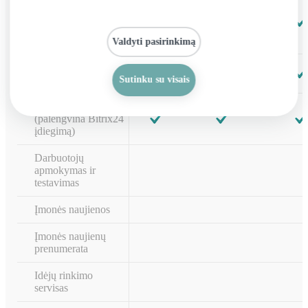
Skelbimas
patvirtinantis, kad
susipažinta su
informacija
Valdyti pasirinkimą
Motyvacijos įrankiai,
geimifikacija
Sutinku su visais
Kompanijos pulsas
(palengvina Bitrix24
įdiegimą)
Darbuotojų
apmokymas ir
testavimas
Įmonės naujienos
Įmonės naujienų
prenumerata
Idėjų rinkimo
servisas