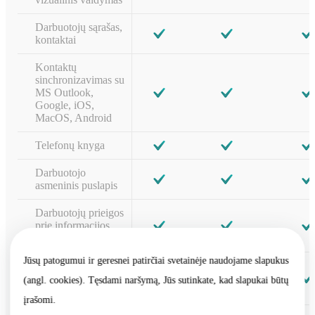
Darbuotojų sąrašas,
kontaktai
Kontaktų
sinchronizavimas su
MS Outlook,
Google, iOS,
MacOS, Android
Telefonų knyga
Darbuotojo
asmeninis puslapis
Darbuotojų prieigos
prie informacijos
teisių nustatymas
Jūsų patogumui ir geresnei patirčiai svetainėje naudojame slapukus
Darbuotojų
nebuvimo darbe
(angl. cookies). Tęsdami naršymą, Jūs sutinkate, kad slapukai būtų
grafikas
įrašomi.