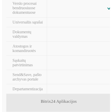
Verslo procesai
bendruosiuose
dokumentuose
Universalūs sąrašai
Dokumentų
valdymas
Atostogos ir
komandiruotės
Sąskaitų
patvirtinimas
Send&Save, pašto
archyvas portale
Departamentizacija
Bitrix24 Aplikacijos