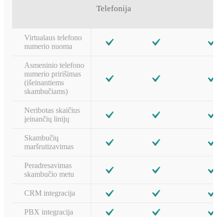
Telefonija
Virtualaus telefono
numerio nuoma
Asmeninio telefono
numerio pririšimas
(išeinantiems
skambučiams)
Neribotas skaičius
įeinančių linijų
Skambučių
maršrutizavimas
Peradresavimas
skambučio metu
CRM integracija
PBX integracija