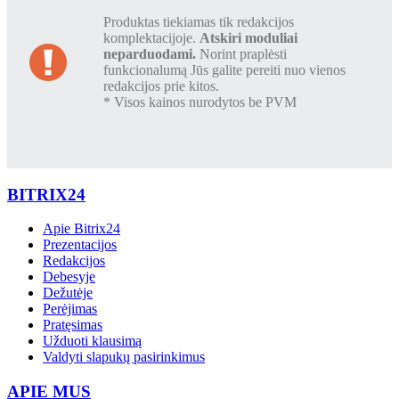
Produktas tiekiamas tik redakcijos
komplektacijoje.
Atskiri moduliai
neparduodami.
Norint praplėsti
funkcionalumą Jūs galite pereiti nuo vienos
redakcijos prie kitos.
* Visos kainos nurodytos be PVM
BITRIX24
Apie Bitrix24
Prezentacijos
Redakcijos
Debesyje
Dežutėje
Perėjimas
Pratęsimas
Užduoti klausimą
Valdyti slapukų pasirinkimus
APIE MUS