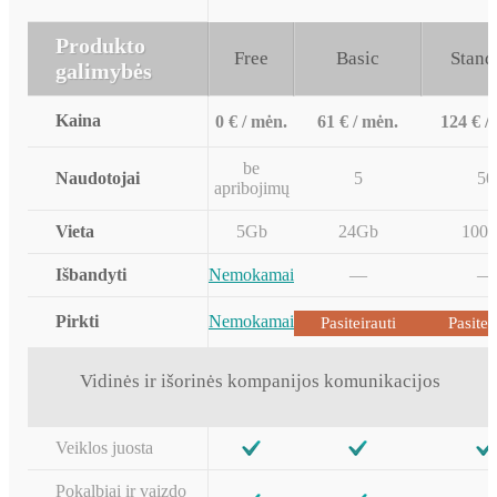
Produkto
Free
Basic
Stand
galimybės
Kaina
0 € / mėn.
61 € / mėn.
124 € /
be
Naudotojai
5
50
apribojimų
Vieta
5Gb
24Gb
100
Išbandyti
Nemokamai
—
—
Pirkti
Nemokamai
Pasiteirauti
Pasitei
Vidinės ir išorinės kompanijos komunikacijos
Veiklos juosta
Pokalbiai ir vaizdo